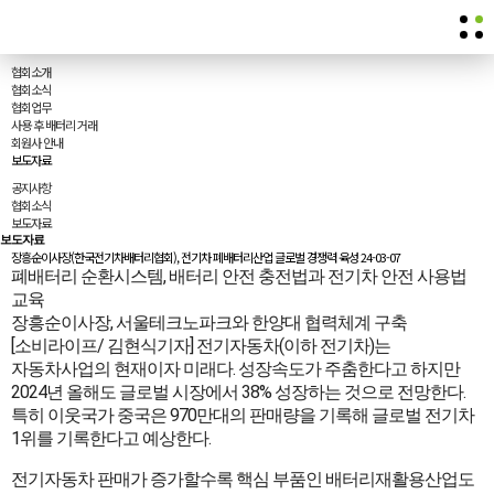
협회 소식
News
협회소식
협회소개
협회소식
협회업무
사용 후 배터리 거래
회원사 안내
보도자료
공지사항
협회소식
보도자료
보도자료
장흥순이사장(한국전기차배터리협회), 전기차 폐배터리산업 글로벌 경쟁력 육성
24-03-07
폐배터리 순환시스템, 배터리 안전 충전법과 전기차 안전 사용법
교육
장흥순이사장, 서울테크노파크와 한양대 협력체계 구축
[소비라이프/ 김현식기자] 전기자동차(이하 전기차)는
자동차사업의 현재이자 미래다. 성장속도가 주춤한다고 하지만
2024년 올해도 글로벌 시장에서 38% 성장하는 것으로 전망한다.
특히 이웃국가 중국은 970만대의 판매량을 기록해 글로벌 전기차
1위를 기록한다고 예상한다.
전기자동차 판매가 증가할수록 핵심 부품인 배터리재활용산업도