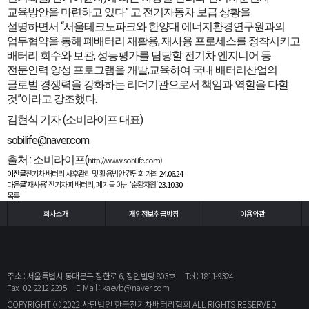
교육방안을 마련하고 있다” 고 전기자동차 보급 상황을
설명하면서 “서울테크노파크와 한양대 에너지환경연구원과의
업무협약을 통해 폐배터리 재활용, 재사용 프로세스를 정착시키고
배터리 회수와 보관, 성능평가를 담당할 전기차 엔지니어 등
전문인력 양성 프로그램을 개발,교육하여 국내 배터리산업의
글로벌 경쟁력을 강화하는 리더기관으로서 책임과 역할을 다할
것”이라고 강조했다.
김현식 기자 (소비라이프 대표)
sobilife@naver.com
출처 : 소비라이프(
http://www.sobilife.com)
이전글
전기차 배터리 사후관리 및 활용방안 간담회 개최
24.06.24
다음글
'재사용' 전기차 폐배터리, 폐기물 아닌 ‘순환자원’
23.10.30
목록
회사소개
개인정보취급방침
이용약관
주소 : 서울특별시 동대문구 장한로 6, 장안빌딩 803호
Tel : 1811-9324
Fax : 02-2212-2205
E-Mail :
kaevb@naver.com
COPYRIGHT ⓒ 2022 사단법인 한국전기차배터리협회 ALL RIGHTS RESERVED