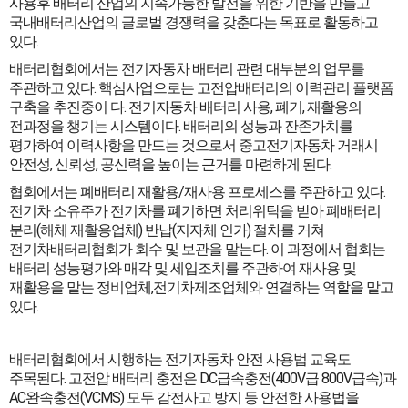
사용후 배터리 산업의 지속가능한 발전을 위한 기반을 만들고
국내배터리산업의 글로벌 경쟁력을 갖춘다는 목표로 활동하고
있다.
배터리협회에서는 전기자동차 배터리 관련 대부분의 업무를
주관하고 있다. 핵심사업으로는 고전압배터리의 이력관리 플랫폼
구축을 추진중이 다. 전기자동차 배터리 사용, 폐기, 재활용의
전과정을 챙기는 시스템이다. 배터리의 성능과 잔존가치를
평가하여 이력사항을 만드는 것으로서 중고전기자동차 거래시
안전성, 신뢰성, 공신력을 높이는 근거를 마련하게 된다.
협회에서는 폐배터리 재활용/재사용 프로세스를 주관하고 있다.
전기차 소유주가 전기차를 폐기하면 처리위탁을 받아 폐배터리
분리(해체 재활용업체) 반납(지자체 인가) 절차를 거쳐
전기차배터리협회가 회수 및 보관을 맡는다. 이 과정에서 협회는
배터리 성능평가와 매각 및 세입조치를 주관하여 재사용 및
재활용을 맡는 정비업체,전기차제조업체와 연결하는 역할을 맡고
있다.
배터리협회에서 시행하는 전기자동차 안전 사용법 교육도
주목된다. 고전압 배터리 충전은 DC급속충전(400V급 800V급속)과
AC완속충전(VCMS) 모두 감전사고 방지 등 안전한 사용법을