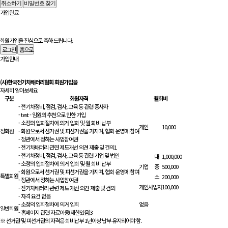
취소하기
비밀번호 찾기
가입완료
회원가입을 진심으로 축하 드립니다.
로그인
홈으로
가입안내
(사)한국전기차배터리협회 회원가입을
자세히 알아보세요
구분
회원자격
월회비
- 전기차정비, 점검, 검사, 교육 등 관련 종사자
- test - 임원의 추천으로 인한 가입
- 소정의 입회절차에 의거 입회 및 월 회비 납부
개인
10,000
정회원
- 회원으로서 선거권 및 피선거권을 가지며, 협회 운영에 참여
- 정관에서 정하는 사업참여권
- 전기차배터리 관련 제도개선 의견 제출 및 건의1
- 전기차정비, 점검, 검사, 교육 등 관련 기업 및 법인
대
1,000,000
- 소정의 입회절차에 의거 입회 및 월 회비 납부
기업
중
500,000
- 회원으로서 선거권 및 피선거권을 가지며, 협회 운영에 참여
특별회원
소
200,000
- 정관에서 정하는 사업참여권
개인사업자
100,000
- 전기차배터리 관련 제도 개선 의견 제출 및 건의
- 자격 요건 없음
- 소정의 입회절차에 의거 입회
없음
일반회원
- 홈페이지 관련 자료이용(제한있음)3
※ 선거권 및 피선거권의 자격은 회비납부 1년이상 납부 유지되어야 함.