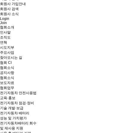
회원사 가입안내
회원사 검색
회원사 소식
Login
Join
협회소개
인사말
조직도
연혁
시도지부
주요사업
찾아오시는 길
협회 CI
협회소식
공지사항
협회소식
보도자료
협회업무
전기자동차 안전사용법
교육·홍보
전기자동차 점검·정비
기술 개발·보급
전기자동차 배터리
성능 및 가치평가
전기자동차배터리 회수
및 재사용 지원