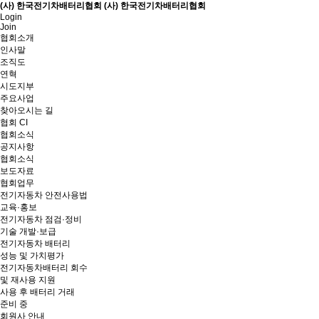
(사) 한국전기차배터리협회
(사) 한국전기차배터리협회
Login
Join
협회소개
인사말
조직도
연혁
시도지부
주요사업
찾아오시는 길
협회 CI
협회소식
공지사항
협회소식
보도자료
협회업무
전기자동차 안전사용법
교육·홍보
전기자동차 점검·정비
기술 개발·보급
전기자동차 배터리
성능 및 가치평가
전기자동차배터리 회수
및 재사용 지원
사용 후 배터리 거래
준비 중
회원사 안내